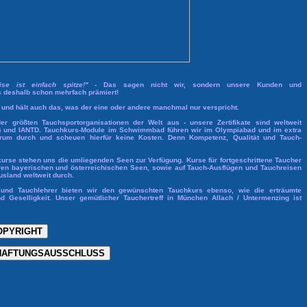
e ist einfach spitze!"
- Das sagen nicht wir, sondern unsere Kunden und
s deshalb schon mehrfach prämiert!
.. und hält auch das, was der eine oder andere manchmal nur verspricht.
er größten Tauchsportorganisationen der Welt aus - unsere Zertifikate sind weltweit
a) und IANTD. Tauchkurs-Module im Schwimmbad führen wir im Olympiabad und im extra
ntrum durch und scheuen hierfür keine Kosten. Denn Kompetenz, Qualität und Tauch-
kurse stehen uns die umliegenden Seen zur Verfügung. Kurse für fortgeschrittene Taucher
ren bayerischen und österreichischen Seen, sowie auf Tauch-Ausflügen und Tauchreisen
sland weltweit durch.
er und Tauchlehrer bieten wir den gewünschten Tauchkurs ebenso, wie die erträumte
d Geselligkeit. Unser gemütlicher Tauchertreff in München Allach / Untermenzing ist
OPYRIGHT
HAFTUNGSAUSSCHLUSS