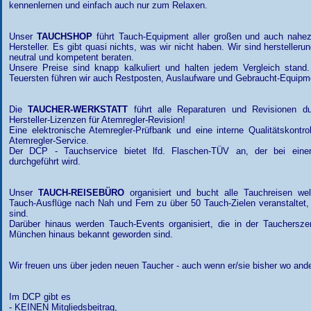
kennenlernen und einfach auch nur zum Relaxen.
Unser
TAUCHSHOP
führt Tauch-Equipment aller großen und auch nahezu 
Hersteller. Es gibt quasi nichts, was wir nicht haben. Wir sind herstelle
neutral und kompetent beraten.
Unsere Preise sind knapp kalkuliert und halten jedem Vergleich sta
Teuersten führen wir auch Restposten, Auslaufware und Gebraucht-Equipme
Die
TAUCHER-WERKSTATT
führt alle Reparaturen und Revisionen d
Hersteller-Lizenzen für Atemregler-Revision!
Eine elektronische Atemregler-Prüfbank und eine interne Qualitätskontro
Atemregler-Service.
Der DCP - Tauchservice bietet lfd. Flaschen-TÜV an, der bei einer
durchgeführt wird.
Unser
TAUCH-REISEBÜRO
organisiert und bucht alle Tauchreisen wel
Tauch-Ausflüge nach Nah und Fern zu über 50 Tauch-Zielen veranstaltet, 
sind.
Darüber hinaus werden Tauch-Events organisiert, die in der Tauchersz
München hinaus bekannt geworden sind.
Wir freuen uns über jeden neuen Taucher - auch wenn er/sie bisher wo an
Im DCP gibt es
- KEINEN Mitgliedsbeitrag,