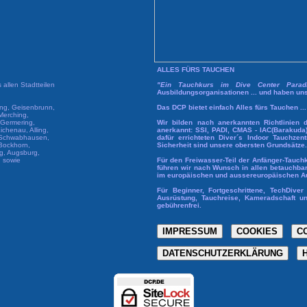
ALLES FÜRS TAUCHEN
allen Stadtteilen
"Ein Tauchkurs im Dive Center Paradis
Ausbildungsorganisationen ... und haben un
ing, Geisenbrunn,
Das DCP bietet einfach Alles fürs Tauchen .
 Merching,
 Germering,
Wir bilden nach anerkannten Richtlinien d
ichenau, Alling,
anerkannt: SSI, PADI, CMAS - IAC(Barakud
, Schwabhausen,
dafür errichteten Diver´s Indoor Tauchze
 Bockhorn,
Sicherheit sind unsere obersten Grundsätze.
g, Augsburg,
g sowie
Für den Freiwasser-Teil der Anfänger-Tauch
führen wir nach Wunsch in allen betauchba
im europäischen und aussereuropäischen Au
Für Beginner, Fortgeschrittene, TechDiv
Ausrüstung, Tauchreise, Kameradschaft un
gebührenfrei.
IMPRESSUM
COOKIES
C
DATENSCHUTZERKLÄRUNG