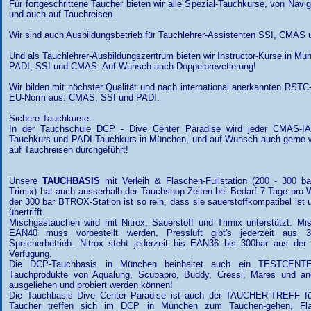
Für fortgeschrittene Taucher bieten wir alle Spezial-Tauchkurse, von Navi
und auch auf Tauchreisen.
Wir sind auch Ausbildungsbetrieb für Tauchlehrer-Assistenten SSI, CMAS 
Und als Tauchlehrer-Ausbildungszentrum bieten wir Instructor-Kurse in Mü
PADI, SSI und CMAS. Auf Wunsch auch Doppelbrevetierung!
Wir bilden mit höchster Qualität und nach international anerkannten RSTC
EU-Norm aus: CMAS, SSI und PADI.
Sichere Tauchkurse:
In der Tauchschule DCP - Dive Center Paradise wird jeder CMAS-IA
Tauchkurs und PADI-Tauchkurs in München, und auf Wunsch auch gerne 
auf Tauchreisen durchgeführt!
Unsere
TAUCHBASIS
mit Verleih & Flaschen-Füllstation (200 - 300 ba
Trimix) hat auch ausserhalb der Tauchshop-Zeiten bei Bedarf 7 Tage pro 
der 300 bar BTROX-Station ist so rein, dass sie sauerstoffkompatibel ist
übertrifft.
Mischgastauchen wird mit Nitrox, Sauerstoff und Trimix unterstützt. M
EAN40 muss vorbestellt werden, Pressluft gibt's jederzeit aus 3
Speicherbetrieb. Nitrox steht jederzeit bis EAN36 bis 300bar aus der
Verfügung.
Die DCP-Tauchbasis in München beinhaltet auch ein TESTCENT
Tauchprodukte von Aqualung, Scubapro, Buddy, Cressi, Mares und and
ausgeliehen und probiert werden können!
Die Tauchbasis Dive Center Paradise ist auch der TAUCHER-TREFF 
Taucher treffen sich im DCP in München zum Tauchen-gehen, Flasc