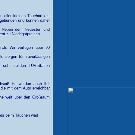
aller kleinen Tauchartikel-
rungebunden und können daher
nd. Neben dem Neuesten und
nt zu Niedrigstpreisen.
urch. Wir verfügen über 90
lle sorgen für zuverlässigen
 sehr soliden TÜV-Station
tweit! Es werden auch lfd.
die mit dem Auto erreichbar
ene weit über den Großraum
ders beim Tauchen war!