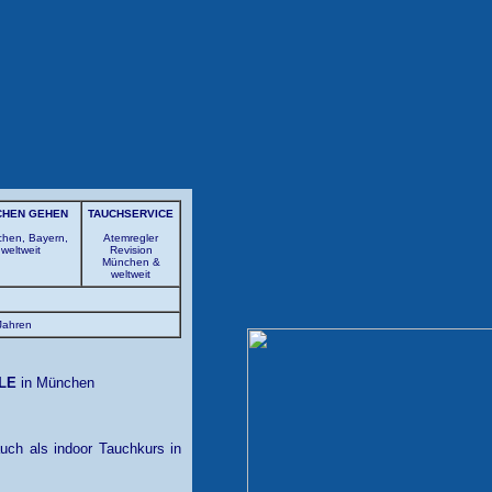
CHEN GEHEN
TAUCHSERVICE
hen, Bayern,
Atemregler
weltweit
Revision
München &
weltweit
 Jahren
LE
in München
uch als indoor Tauchkurs in