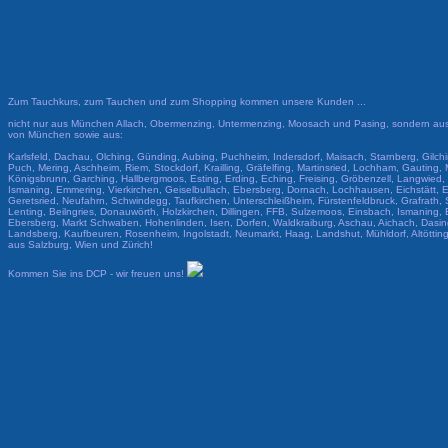
Zum Tauchkurs, zum Tauchen und zum Shopping kommen unsere Kunden ...
nicht nur aus München Allach, Obermenzing, Untermenzing, Moosach und Pasing, sondern aus 
von München sowie aus:
Karlsfeld, Dachau, Olching, Günding, Aubing, Puchheim, Indersdorf, Maisach, Starnberg, Gilch
Puch, Mering, Aschheim, Riem, Stockdorf, Krailling, Gräfelfing, Martinsried, Lochham, Gauting,
Königsbrunn, Garching, Hallbergmoos, Esting, Erding, Eching, Freising, Gröbenzell, Langwied,
Ismaning, Emmering, Vierkirchen, Geiselbullach, Ebersberg, Dornach, Lochhausen, Eichstätt, E
Geretsried, Neufahrn, Schwindegg, Taufkirchen, Unterschleißheim, Fürstenfeldbruck, Grafrath
Lenting, Beilngries, Donauwörth, Holzkirchen, Dillingen, FFB, Sulzemoos, Einsbach, Ismaning,
Ebersberg, Markt Schwaben, Hohenlinden, Isen, Dorfen, Waldkraiburg, Aschau, Aichach, Dasin
Landsberg, Kaufbeuren, Rosenheim, Ingolstadt, Neumarkt, Haag, Landshut, Mühldorf, Altöttin
aus Salzburg, Wien und Zürich!
Kommen Sie ins DCP - wir freuen uns!