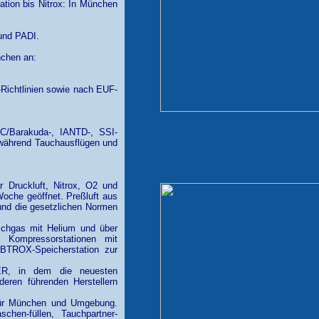
gation bis Nitrox: In München
und PADI.
nchen an:
-Richtlinien sowie nach EUF-
C/Barakuda-, IANTD-, SSI-
während Tauchausflügen und
r Druckluft, Nitrox, O2 und
Woche geöffnet. Preßluft aus
 und die gesetzlichen Normen
ischgas mit Helium und über
 Kompressorstationen mit
 BTROX-Speicherstation zur
ER, in dem die neuesten
eren führenden Herstellern
für München und Umgebung.
hen-füllen, Tauchpartner-