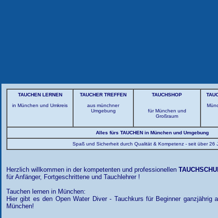
TAUCHEN LERNEN
TAUCHER TREFFEN
TAUCHSHOP
TAU
in München und Umkreis
aus münchner
Münc
Umgebung
für München und
Großraum
Alles fürs
TAUCHEN
in München und Umgebung
Spaß und Sicherheit durch Qualität & Kompetenz - seit über 26
Herzlich willkommen in der kompetenten und professionellen
TAUCHSCHU
für Anfänger, Fortgeschrittene und Tauchlehrer !
Tauchen lernen in München:
Hier gibt es den Open Water Diver - Tauchkurs für Beginner ganzjährig a
München!